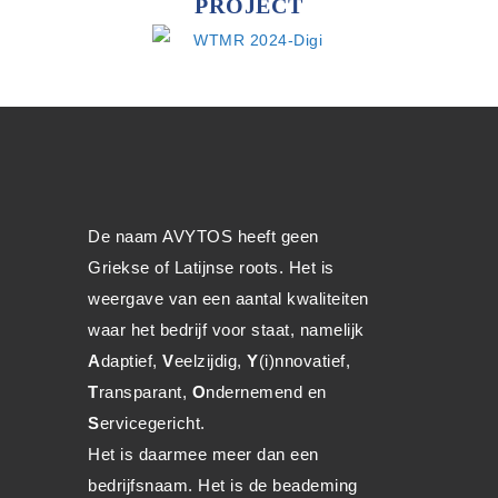
PROJECT
De naam AVYTOS heeft geen
Griekse of Latijnse roots. Het is
weergave van een aantal kwaliteiten
waar het bedrijf voor staat, namelijk
A
daptief,
V
eelzijdig,
Y
(i)nnovatief,
T
ransparant,
O
ndernemend en
S
ervicegericht.
Het is daarmee meer dan een
bedrijfsnaam. Het is de beademing